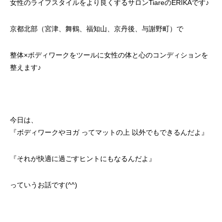
女性のライフスタイルをより良くするサロン
Tiare
の
ERIKA
です♪
京都北部（宮津、舞鶴、福知山、京丹後、与謝野町）で
整体
×
ボディワークをツールに女性の体と心のコンディションを
整えます♪
今日は、
『ボディワークやヨガ ってマットの上 以外でもできるんだよ』
『それが快適に過ごすヒントにもなるんだよ』
っていうお話です(^^)