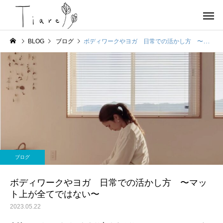
BLOG
ブログ
ボディワークやヨガ 日常での活かし方 〜マット上が全てではない〜
お店情報
ヨガ
京都北部 宮津で唯一の女
OHAYOGA 25/7/27
ブログ
性専用のコンディショニン
【参加者募集】
グサロンTiare（ティアレ）
ボディワークやヨガ 日常での活かし方 〜マッ
ト上が全てではない〜
のご紹介
2023.05.22