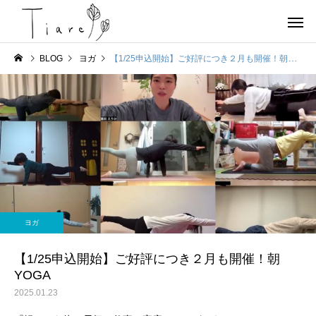
BLOG
ヨガ
【1/25申込開始】ご好評につき２月も開催！朝YOGA
お店情報
ヨガ
京都北部 宮津で唯一の女
OHAYOGA 25/7/27
ヨガ
性専用のコンディショニン
【参加者募集】
グサロンTiare（ティアレ）
【1/25申込開始】ご好評につき２月も開催！朝
YOGA
のご紹介
2025.01.23