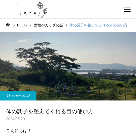
BLOG
女性のカラダの話
体の調子を整えてくれる目の使い方
お店情報
ヨガ
京都北部 宮津で唯一の女
OHAYOGA 25/7/27
女性のカラダの話
性専用のコンディショニン
【参加者募集】
グサロンTiare（ティアレ）
体の調子を整えてくれる目の使い方
のご紹介
2024.05.29
こんにちは！