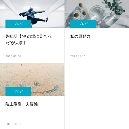
ブログ
ブログ
趣味話【“その場に見合っ
私の原動力
た“が大事】
2024.02.04
2022.11.16
ブログ
陰主陽従 夫婦編
2022.10.01