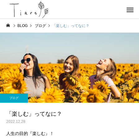
BLOG
ブログ
「楽しむ」ってなに？
お店情報
ヨガ
京都北部 宮津で唯一の女
OHAYOGA 25/7/27
ブログ
性専用のコンディショニン
【参加者募集】
グサロンTiare（ティアレ）
「楽しむ」ってなに？
のご紹介
2022.12.28
人生の目的『楽しむ』！