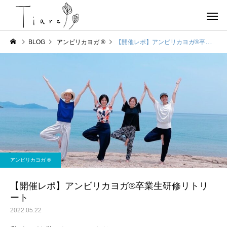
BLOG
アンビリカヨガ ®︎
【開催レポ】アンビリカヨガ®卒業生研修リトリート
お店情報
ヨガ
京都北部 宮津で唯一の女
OHAYOGA 25/7/27
アンビリカヨガ ®︎
性専用のコンディショニン
【参加者募集】
グサロンTiare（ティアレ）
【開催レポ】アンビリカヨガ®卒業生研修リトリ
ート
のご紹介
2022.05.22