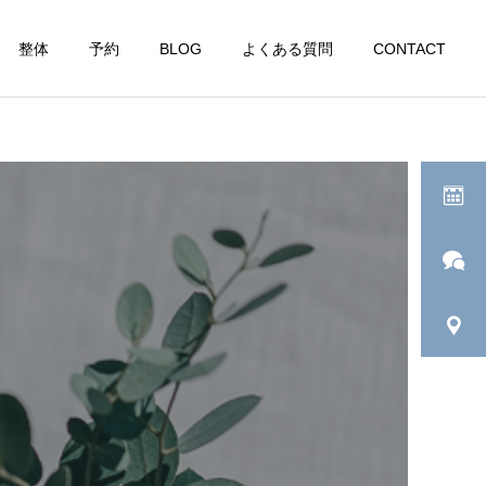
整体
予約
BLOG
よくある質問
CONTACT
ブログ
ブログ
現状を知ることから全ては
どういう時に『満たされ
始まる
た』と感じる？