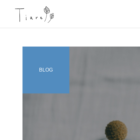
BLOG
ブログ
お店情報
『なんか』の感覚、大切に
京都北部 宮津で唯一の女
してますか？
性専用のコンディショニン
グサロンTiare（ティアレ）
のご紹介