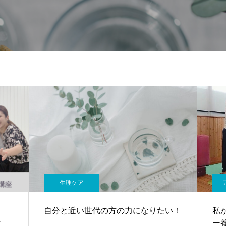
生理ケア
自分と近い世代の方の力になりたい！
私
対
ー