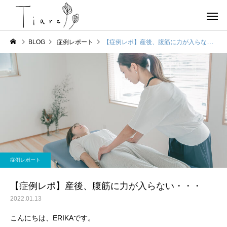
BLOG
症例レポート
【症例レポ】産後、腹筋に力が入らない・・・
お店情報
ヨガ
京都北部 宮津で唯一の女
OHAYOGA 25/7/27
症例レポート
性専用のコンディショニン
【参加者募集】
グサロンTiare（ティアレ）
【症例レポ】産後、腹筋に力が入らない・・・
のご紹介
2022.01.13
こんにちは、ERIKAです。