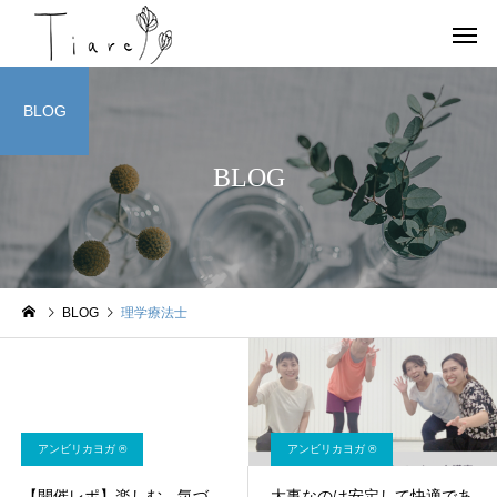
BLOG
BLOG
お店情報
ヨガ
BLOG
理学療法士
京都北部 宮津で唯一の女
OHAYOGA 25/7/27
性専用のコンディショニン
【参加者募集】
グサロンTiare（ティアレ）
のご紹介
アンビリカヨガ ®︎
アンビリカヨガ ®︎
【開催レポ】楽しむ、気づ
大事なのは安定して快適であ