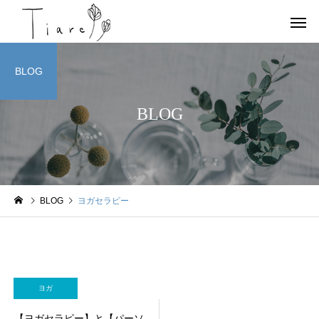
BLOG
BLOG
お店情報
ヨガ
BLOG
ヨガセラピー
京都北部 宮津で唯一の女
OHAYOGA 25/7/27
性専用のコンディショニン
【参加者募集】
グサロンTiare（ティアレ）
のご紹介
ヨガ
【ヨガセラピー】と【パーソ