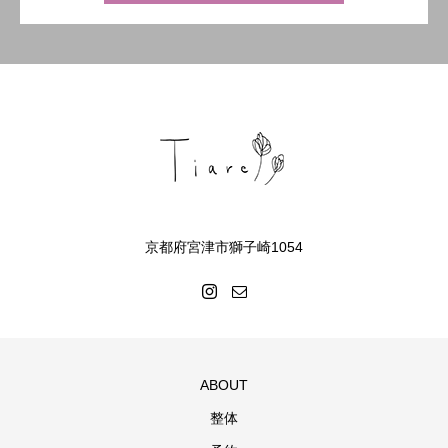
京都府宮津市獅子崎1054
ABOUT
整体