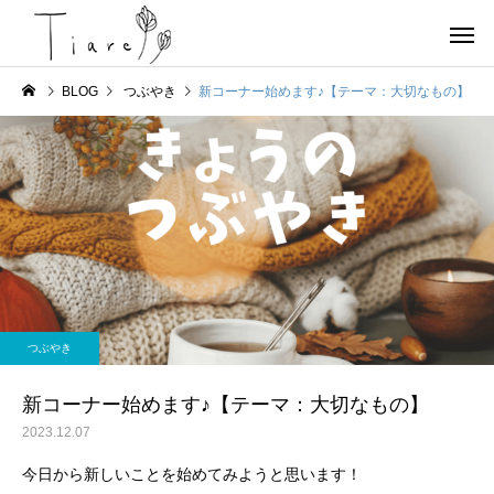
BLOG
つぶやき
新コーナー始めます♪【テーマ：大切なもの】
お店情報
ヨガ
京都北部 宮津で唯一の女
OHAYOGA 25/7/27
つぶやき
性専用のコンディショニン
【参加者募集】
グサロンTiare（ティアレ）
新コーナー始めます♪【テーマ：大切なもの】
のご紹介
2023.12.07
今日から新しいことを始めてみようと思います！