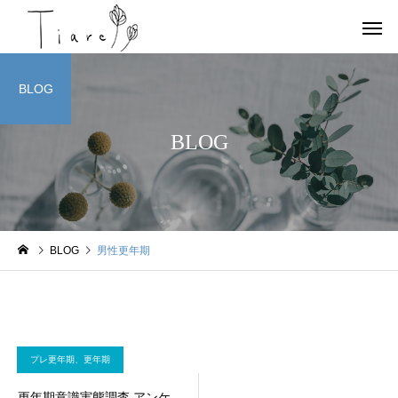
BLOG
BLOG
お店情報
ヨガ
BLOG
男性更年期
京都北部 宮津で唯一の女
OHAYOGA 25/7/27
性専用のコンディショニン
【参加者募集】
グサロンTiare（ティアレ）
のご紹介
プレ更年期、更年期
更年期意識実態調査 アンケ