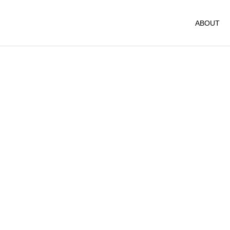
ABOUT
ヨガ
お店情報
OHAYOGA 25/7/27開催
新年のご挨拶
【参加者募集】
google map