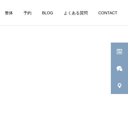
整体
予約
BLOG
よくある質問
CONTACT
ブログ
ブログ
現状を知ることから全ては
どういう時に『満たされ
始まる
た』と感じる？